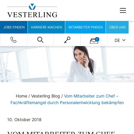
JOBS FINDEN
KARRIERE MACHEN
MITARBEITER FINDEN
ÜBER UNS
0
DE
Home
/
Vesterling Blog
/
Vom Mitarbeiter zum Chef –
Fachkräftemangel durch Personalentwicklung bekämpfen
10. Oktober 2018