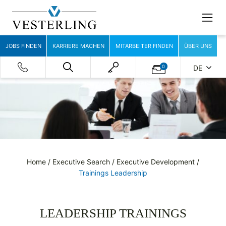
JOBS FINDEN
KARRIERE MACHEN
MITARBEITER FINDEN
ÜBER UNS
0
DE
Home
/
Executive Search
/
Executive Development
/
Trainings Leadership
LEADERSHIP TRAININGS