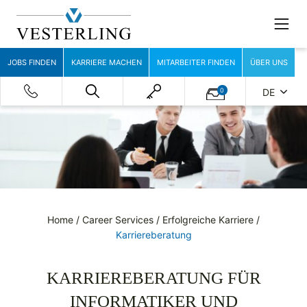
JOBS FINDEN
KARRIERE MACHEN
MITARBEITER FINDEN
ÜBER UNS
0
DE
Home
/
Career Services
/
Erfolgreiche Karriere
/
Karriereberatung
KARRIEREBERATUNG FÜR
INFORMATIKER UND