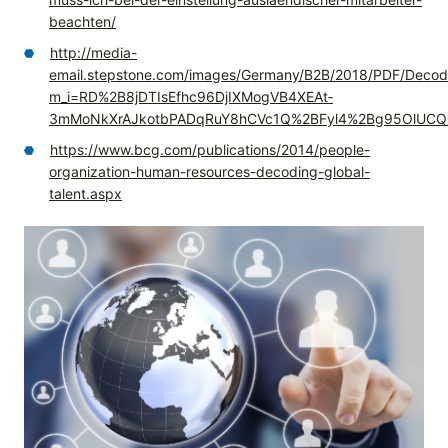
beachten/
http://media-
email.stepstone.com/images/Germany/B2B/2018/PDF/Decodi
m_i=RD%2B8jDTIsEfhc96DjIXMogVB4XEAt­
3mMoNkXrAJkotbPADqRuY8hCVc1Q%2BFyl4%2Bg95OlUCQ
https://www.bcg.com/publications/2014/people-
organization-human-resources-decoding-global-
talent.aspx