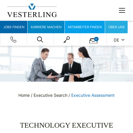
JOBS FINDEN
KARRIERE MACHEN
MITARBEITER FINDEN
ÜBER UNS
0
DE
Home
/
Executive Search
/
Executive Assessment
TECHNOLOGY EXECUTIVE