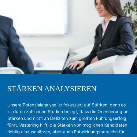
STÄRKEN ANALYSIEREN
Unsere Potenzialanalyse ist fokussiert auf Stärken, denn es
ist durch zahlreiche Studien belegt, dass die Orientierung an
Stärken und nicht an Defiziten zum größten Führungserfolg
führt. Vesterling hilft, die Stärken von möglichen Kandidaten
richtig einzuschätzen, aber auch Entwicklungsbereiche für