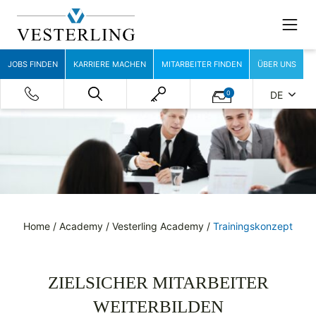
JOBS FINDEN
KARRIERE MACHEN
MITARBEITER FINDEN
ÜBER UNS
0
DE
Home
/
Academy
/
Vesterling Academy
/
Trainingskonzept
ZIELSICHER MITARBEITER
WEITERBILDEN