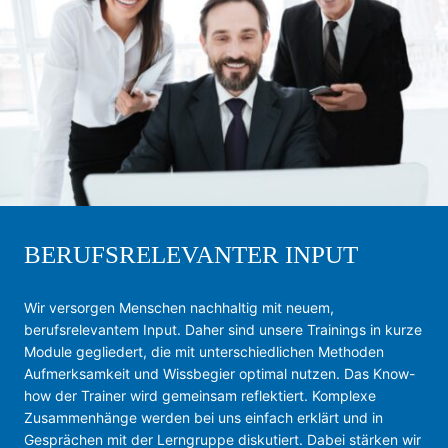
BERUFSRELEVANTER INPUT
Wir versorgen Menschen nachhaltig mit neuem,
berufsrelevantem Input. Daher sind unsere Trainings in kurze
Module gegliedert, die mit unterschiedlichen Methoden
Aufmerksamkeit und Wissbegier optimal nutzen. Das Know-
how der Trainer wird gemeinsam reflektiert. Komplexe
Zusammenhänge werden bei uns einfach erklärt und in
Gesprächen mit der Lerngruppe diskutiert. Dabei stärken wir