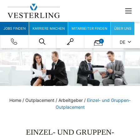
JOBS FINDEN
KARRIERE MACHEN
MITARBEITER FINDEN
ÜBER UNS
0
DE
Home
/
Outplacement
/
Arbeitgeber
/
Einzel- und Gruppen-
Outplacement
EINZEL- UND GRUPPEN-