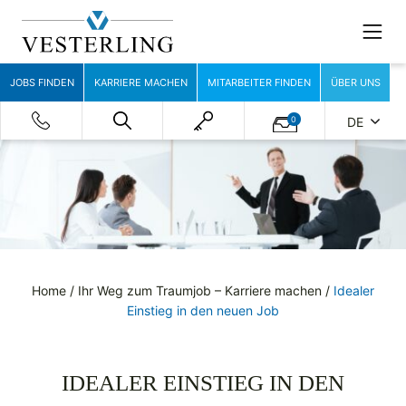
JOBS FINDEN
KARRIERE MACHEN
MITARBEITER FINDEN
ÜBER UNS
0
DE
Home
/
Ihr Weg zum Traumjob – Karriere machen
/
Idealer
Einstieg in den neuen Job
IDEALER EINSTIEG IN DEN