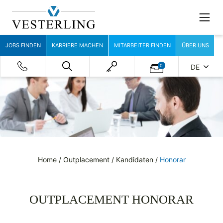
JOBS FINDEN
KARRIERE MACHEN
MITARBEITER FINDEN
ÜBER UNS
0
DE
Home
/
Outplacement
/
Kandidaten
/
Honorar
OUTPLACEMENT HONORAR