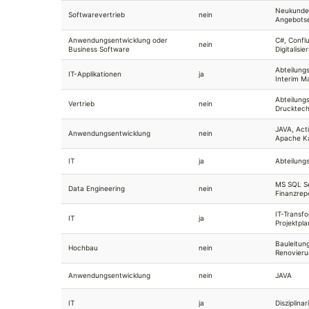
Neukunde
Softwarevertrieb
nein
Angebotse
Anwendungsentwicklung oder
C#, Conflu
nein
Business Software
Digitalisie
Abteilungs
IT-Applikationen
ja
Interim 
Abteilung
Vertrieb
nein
Drucktech
JAVA, Acti
Anwendungsentwicklung
nein
Apache K
IT
ja
Abteilungs
MS SQL Se
Data Engineering
nein
Finanzrep
IT-Transf
IT
ja
Projektpl
Bauleitun
Hochbau
nein
Renovier
Anwendungsentwicklung
nein
JAVA
IT
ja
Disziplina