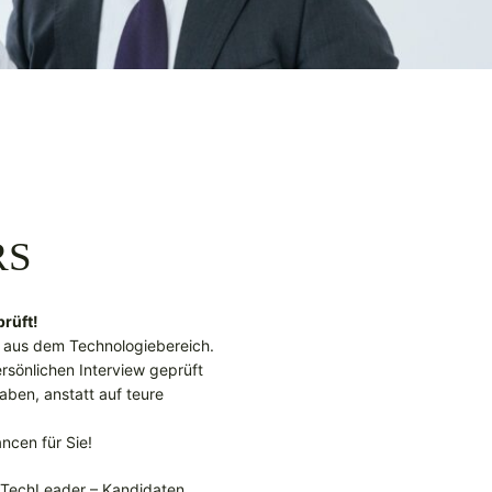
RS
rüft!
e aus dem Technologiebereich.
ersönlichen Interview geprüft
aben, anstatt auf teure
ncen für Sie!
g TechLeader – Kandidaten.