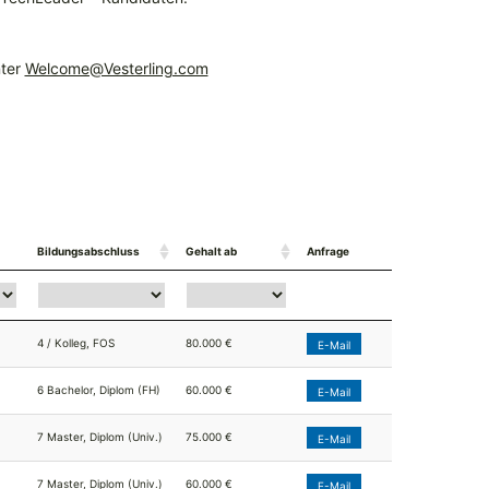
nter
Welcome@Vesterling.com
Bildungsabschluss
Gehalt ab
Anfrage
4 / Kolleg, FOS
80.000 €
E-Mail
6 Bachelor, Diplom (FH)
60.000 €
E-Mail
7 Master, Diplom (Univ.)
75.000 €
E-Mail
7 Master, Diplom (Univ.)
60.000 €
E-Mail