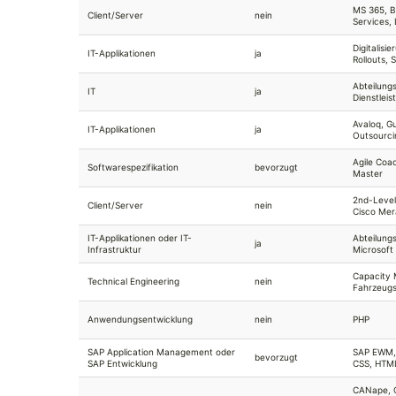
MS 365, 
Client/Server
nein
Services, 
Digitalisi
IT-Applikationen
ja
Rollouts, 
Abteilung
IT
ja
Dienstlei
Avaloq, Gu
IT-Applikationen
ja
Outsourci
Agile Coa
Softwarespezifikation
bevorzugt
Master
2nd-Leve
Client/Server
nein
Cisco Mer
IT-Applikationen oder IT-
Abteilungs
ja
Infrastruktur
Microsoft
Capacity
Technical Engineering
nein
Fahrzeugs
Anwendungsentwicklung
nein
PHP
SAP Application Management oder
SAP EWM, 
bevorzugt
SAP Entwicklung
CSS, HTM
CANape, 