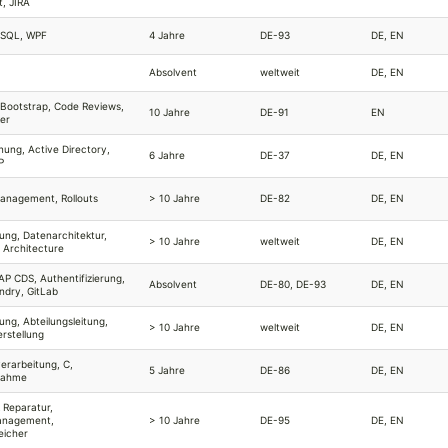
t, JIRA
 SQL, WPF
4 Jahre
DE-93
DE, EN
Absolvent
weltweit
DE, EN
 Bootstrap, Code Reviews,
10 Jahre
DE-91
EN
er
nung, Active Directory,
6 Jahre
DE-37
DE, EN
P
anagement, Rollouts
> 10 Jahre
DE-82
DE, EN
erung, Datenarchitektur,
> 10 Jahre
weltweit
DE, EN
e Architecture
P CDS, Authentifizierung,
Absolvent
DE-80, DE-93
DE, EN
ndry, GitLab
erung, Abteilungsleitung,
> 10 Jahre
weltweit
DE, EN
rstellung
erarbeitung, C,
5 Jahre
DE-86
DE, EN
nahme
 Reparatur,
anagement,
> 10 Jahre
DE-95
DE, EN
eicher