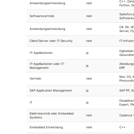
C++, Date
Anwendungsentwicklung
nein
Python, S
Salesforc
Softwarevertrieb
nein
Softwarev
C#, Git, 
Anwendungsentwicklung
nein
Server, P
Client/Server oder IT-Security
nein
IT-Infrast
Digitalisi
IT-Applikationen
ja
Gesundhei
IT-Applikationen oder IT-
Abteilung
ja
Management
ERP
Mac OS, 
Vertrieb
nein
Photovolt
SAP Application Management
ja
SAP PP, 
Disziplina
IT
ja
Expert, P
Elektrotechnik oder Embedded
nein
Cadence V
Systems
Embedded Entwicklung
nein
C++