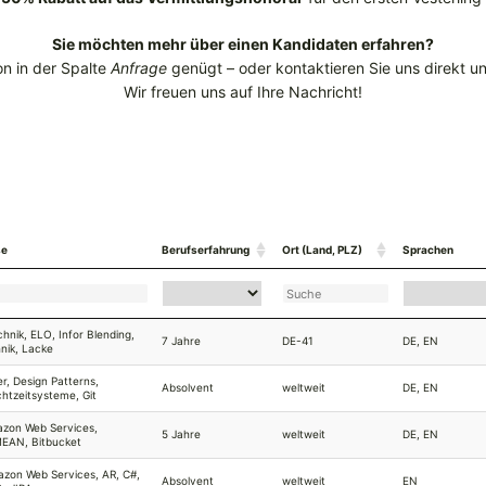
Sie möchten mehr über einen Kandidaten erfahren?
on in der Spalte
Anfrage
genügt – oder kontaktieren Sie uns direkt u
Wir freuen uns auf Ihre Nachricht!
se
Berufs­erfahrung
Ort ­(Land, PLZ)
Sprachen
hnik, ELO, Infor Blending,
7 Jahre
DE-41
DE, EN
nik, Lacke
r, Design Patterns,
Absolvent
weltweit
DE, EN
chtzeitsysteme, Git
zon Web Services,
5 Jahre
weltweit
DE, EN
MEAN, Bitbucket
azon Web Services, AR, C#,
Absolvent
weltweit
EN