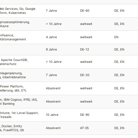
b Services, Go, Google
7 Jahre
DE-60
DE, EN
tform, Kubernetes
prozessoptimierung,
> 10 Jahre
weltweit
DE, EN
 Azure
nfluence,
4 Jahre
weltweit
EN
litätsmanagement
9 Jahre
DE-12
DE, EN
, Apache CouchDB,
> 10 Jahre
weltweit
DE, EN
atenschutz
nlagenplanung,
7 Jahre
DE-20
DE, EN
g, Inbetriebnahme
 Power Platform,
Absolvent
weltweit
DE, EN
llierung, dbt, ETL
, IBM Cognos, IFRS, IAS,
Absolvent
weltweit
DE, EN
t Banking
Intune, 1st-Level Support,
10 Jahre
DE-90
DE, EN
Firewalls
, Docker, Entity
Absolvent
AT-35
DE, EN
, FreeRTOS, Git