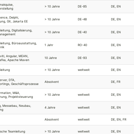
nakquise,
> 10 Jahre
DE-85
DE, EN
rstellung
ence, Delphi,
> 10 Jahre
DE-48
DE, EN
rung, Git, Jakarta EE
leitung, Digitalisierung,
> 10 Jahre
DE-40
DE, EN
Management
sleitung, Büroausstattung,
1 Jahr
RO-40
DE, EN
nik
viti, Angular, MEAN,
10 Jahre
DE-93
DE, EN
afka, Apache Maven
leitung
> 10 Jahre
weltweit
DE, EN
rver, DTA,
Absolvent
DE, FR
ortings, Geschäftsprozesse
ormation, M&A,
> 10 Jahre
weltweit
DE, EN
anung, Projektsteuerung
g, Messebau, Neubau,
4 Jahre
weltweit
DE, EN
ung
Absolvent
weltweit
DE, EN, FR
rische Teamleitung
> 10 Jahre
weltweit
DE, EN