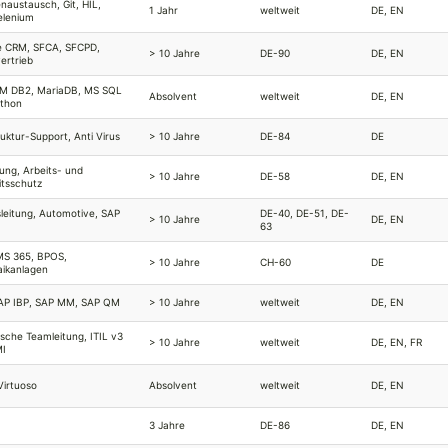
naustausch, Git, HIL,
1 Jahr
weltweit
DE, EN
elenium
e CRM, SFCA, SFCPD,
> 10 Jahre
DE-90
DE, EN
ertrieb
IBM DB2, MariaDB, MS SQL
Absolvent
weltweit
DE, EN
ython
ruktur-Support, Anti Virus
> 10 Jahre
DE-84
DE
erung, Arbeits- und
> 10 Jahre
DE-58
DE, EN
tsschutz
sleitung, Automotive, SAP
DE-40, DE-51, DE-
> 10 Jahre
DE, EN
63
MS 365, BPOS,
> 10 Jahre
CH-60
DE
aikanlagen
SAP IBP, SAP MM, SAP QM
> 10 Jahre
weltweit
DE, EN
rische Teamleitung, ITIL v3
> 10 Jahre
weltweit
DE, EN, FR
MI
irtuoso
Absolvent
weltweit
DE, EN
3 Jahre
DE-86
DE, EN