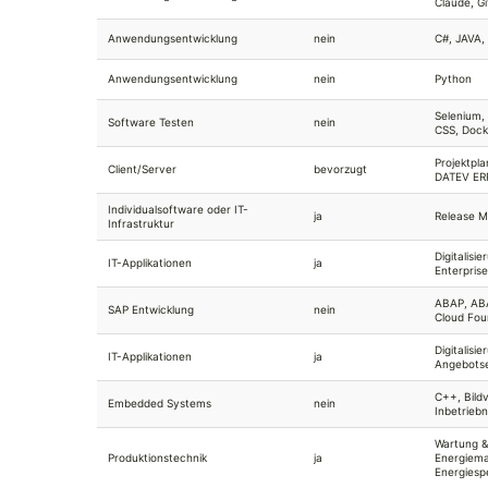
Claude, Gi
Anwendungsentwicklung
nein
C#, JAVA,
Anwendungsentwicklung
nein
Python
Selenium,
Software Testen
nein
CSS, Dock
Projektpla
Client/Server
bevorzugt
DATEV ER
Individualsoftware oder IT-
ja
Release M
Infrastruktur
Digitalisi
IT-Applikationen
ja
Enterpris
ABAP, ABA
SAP Entwicklung
nein
Cloud Fou
Digitalisi
IT-Applikationen
ja
Angebotse
C++, Bildv
Embedded Systems
nein
Inbetrieb
Wartung &
Produktionstechnik
ja
Energiem
Energiesp