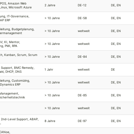
BPOS, Amazon Web
2 Jahre
DE-12
DE, EN
Linux, Microsoft Azure
erung, IT-Governance,
> 10 Jahre
DE-58
DE, EN
SAP ERP
sleitung, Budgetplanung,
> 10 Jahre
weltweit
DE, EN
stermanagement
V, KI, Mentor,
> 10 Jahre
weltweit
DE, EN
ng, PMI, RPA
ch, Kanban, Scrum, Scrum
> 10 Jahre
DE-84
DE, EN
l Support, BMC Remedy,
1 Jahr
weltweit
DE
aki, DHCP, DNS
leitung, Customizing,
> 10 Jahre
weltweit
DE, EN
 Dynamics ERP
 Management,
> 10 Jahre
DE-85
DE, EN
icherheitstechnik
> 10 Jahre
weltweit
DE, EN
2nd-Level Support, ABAP,
8 Jahre
DE-97
DE, EN
L
CANoe,