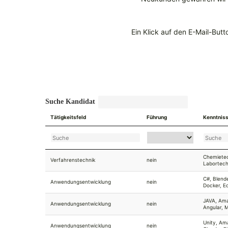
Ein Klick auf den E-Mail-Butt
Suche Kandidat
Tätigkeitsfeld
Führung
Kenntnis
Chemietec
Verfahrenstechnik
nein
Labortech
C#, Blende
Anwendungsentwicklung
nein
Docker, E
JAVA, Ama
Anwendungsentwicklung
nein
Angular, 
Unity, Am
Anwendungsentwicklung
nein