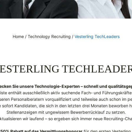
Home
/
Technology Recruiting
/
Vesterling TechLeaders
ESTERLING TECHLEADE
ecken Sie unsere Technologie-Experten – schnell und qualitätsgep
liste enthält ausschließlich aktiv suchende Fach- und Führungskräft
eren Personalberatern vorqualifiziert und teilweise auch schon im p
e sofort Kandidaten, die sich in den letzten drei Monaten beworben h
Stellenanzeigen mit ungewissem Bewerberrücklauf zu setzen.
aktualisieren wir laufend – so ergeben sich immer neue Recruiting-Cha
r
50% Rabatt auf das Vermittlungshonorar
für den ersten Vesterlin