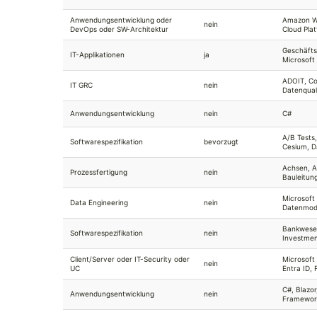
Anwendungsentwicklung oder
Amazon We
nein
DevOps oder SW-Architektur
Cloud Pla
Geschäfts
IT-Applikationen
ja
Microsoft
ADOIT, Co
IT GRC
nein
Datenqua
Anwendungsentwicklung
nein
C#
A/B Tests
Softwarespezifikation
bevorzugt
Cesium, D
Achsen, A
Prozessfertigung
nein
Bauleitun
Microsoft
Data Engineering
nein
Datenmode
Bankwesen
Softwarespezifikation
nein
Investmen
Client/Server oder IT-Security oder
Microsoft 
nein
UC
Entra ID, 
C#, Blazor
Anwendungsentwicklung
nein
Framework