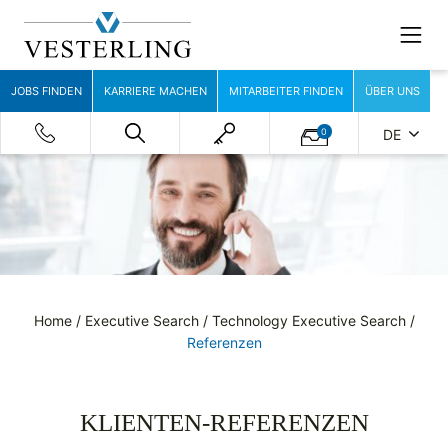
JOBS FINDEN
KARRIERE MACHEN
MITARBEITER FINDEN
ÜBER UNS
0
DE
Home
/
Executive Search
/
Technology Executive Search
/
Referenzen
KLIENTEN-REFERENZEN