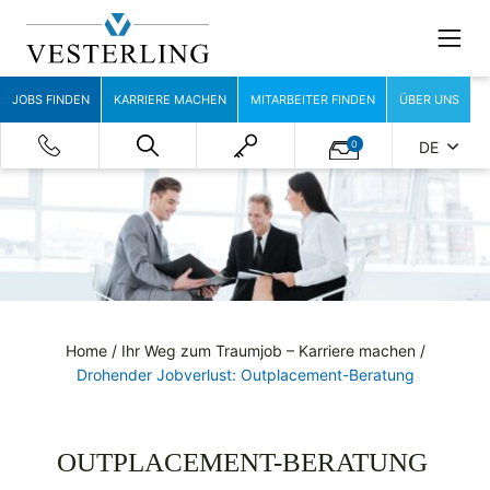
JOBS FINDEN
KARRIERE MACHEN
MITARBEITER FINDEN
ÜBER UNS
0
DE
Home
/
Ihr Weg zum Traumjob – Karriere machen
/
Drohender Jobverlust: Outplacement-Beratung
OUTPLACEMENT-BERATUNG