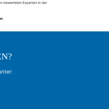
n bewerteten Experten in der
er
.
EN?
unter: