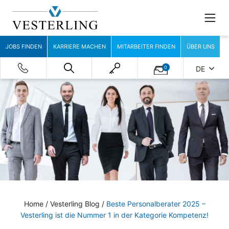
JOBS FINDEN
KARRIERE MACHEN
MITARBEITER FINDEN
ÜBER UNS
0
DE
Home
/
Vesterling Blog
/
Beste Personalberater 2025 –
Vesterling ist die Nummer 1 in der Kategorie Kompetenz!