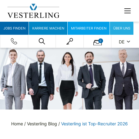
JOBS FINDEN
KARRIERE MACHEN
MITARBEITER FINDEN
ÜBER UNS
0
DE
Home
/
Vesterling Blog
/
Vesterling ist Top-Recruiter 2026