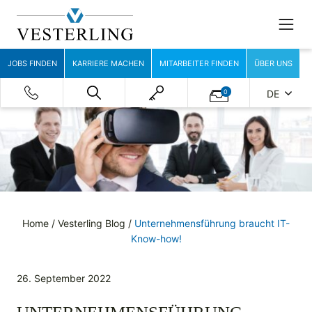
JOBS FINDEN
KARRIERE MACHEN
MITARBEITER FINDEN
ÜBER UNS
0
DE
Home
/
Vesterling Blog
/
Unternehmensführung braucht IT-
Know-how!
26. September 2022