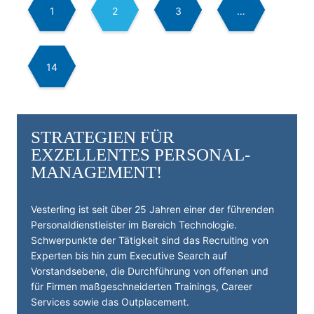
1
2
3
…
D
B
14
STRATEGIEN FÜR
EXZELLENTES PERSONAL­
MANAGEMENT!
Vesterling ist seit über 25 Jahren einer der führenden
Personal­dienst­leister im Bereich Technologie.
Schwerpunkte der Tätigkeit sind das Recruiting von
Experten bis hin zum Executive Search auf
Vorstandsebene, die Durchführung von offenen und
für Firmen maßgeschneiderten Trainings, Career
Services sowie das Outplacement.