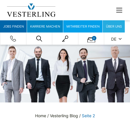
JOBS FINDEN
KARRIERE MACHEN
MITARBEITER FINDEN
ÜBER UNS
0
DE
Home
/
Vesterling Blog
/
Seite 2