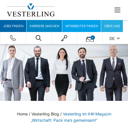
JOBS FINDEN
KARRIERE MACHEN
MITARBEITER FINDEN
ÜBER UNS
0
DE
Home
/
Vesterling Blog
/
Vesterling im IHK-Magazin
„Wirtschaft: Pack ma’s gemeinsam!“