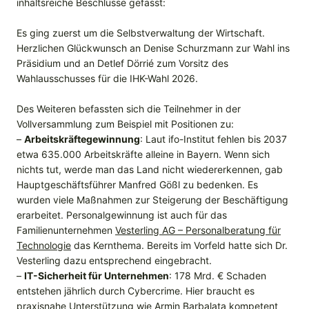
inhaltsreiche Beschlüsse gefasst:
Es ging zuerst um die Selbstverwaltung der Wirtschaft.
Herzlichen Glückwunsch an Denise Schurzmann zur Wahl ins
Präsidium und an Detlef Dörrié zum Vorsitz des
Wahlausschusses für die IHK-Wahl 2026.
Des Weiteren befassten sich die Teilnehmer in der
Vollversammlung zum Beispiel mit Positionen zu:
–
Arbeitskräftegewinnung
: Laut ifo-Institut fehlen bis 2037
etwa 635.000 Arbeitskräfte alleine in Bayern. Wenn sich
nichts tut, werde man das Land nicht wiedererkennen, gab
Hauptgeschäftsführer Manfred Gößl zu bedenken. Es
wurden viele Maßnahmen zur Steigerung der Beschäftigung
erarbeitet. Personalgewinnung ist auch für das
Familienunternehmen
Vesterling AG – Personalberatung für
Technologie
das Kernthema. Bereits im Vorfeld hatte sich Dr.
Vesterling dazu entsprechend eingebracht.
–
IT-Sicherheit für Unternehmen
: 178 Mrd. € Schaden
entstehen jährlich durch Cybercrime. Hier braucht es
praxisnahe Unterstützung wie Armin Barbalata kompetent