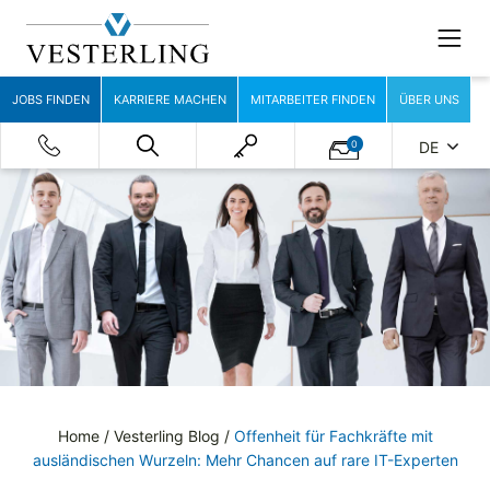
JOBS FINDEN
KARRIERE MACHEN
MITARBEITER FINDEN
ÜBER UNS
0
DE
Home
/
Vesterling Blog
/
Offenheit für Fachkräfte mit
ausländischen Wurzeln: Mehr Chancen auf rare IT-Experten