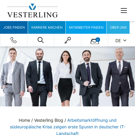
JOBS FINDEN
KARRIERE MACHEN
MITARBEITER FINDEN
ÜBER UNS
0
DE
Home
/
Vesterling Blog
/
Arbeitsmarktöffnung und
südeuropäische Krise zeigen erste Spuren in deutscher IT-
Landschaft