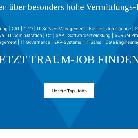
en über besonders hohe Vermittlungs-E
isierung | CIO | CDO | IT Service Management | Business Intelligence
a | IT Administration | C# | SAP | Softwareentwicklung | SCRUM Pr
gement | IT Governance | ERP-Systeme | IT Sales | Data Engineering
JETZT TRAUM-JOB FINDEN
Unsere Top-Jobs