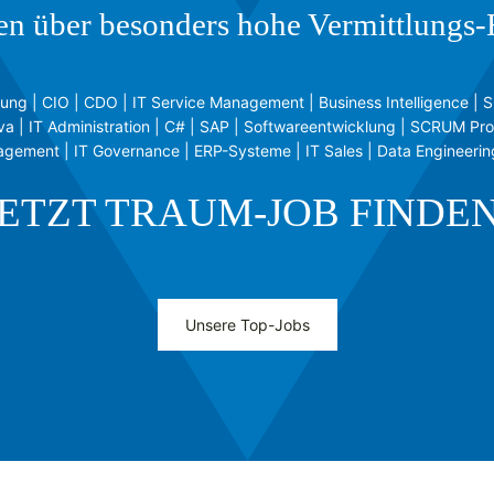
en über besonders hohe Vermittlungs-E
isierung | CIO | CDO | IT Service Management | Business Intelligence
a | IT Administration | C# | SAP | Softwareentwicklung | SCRUM Pr
gement | IT Governance | ERP-Systeme | IT Sales | Data Engineering
JETZT TRAUM-JOB FINDEN
Unsere Top-Jobs