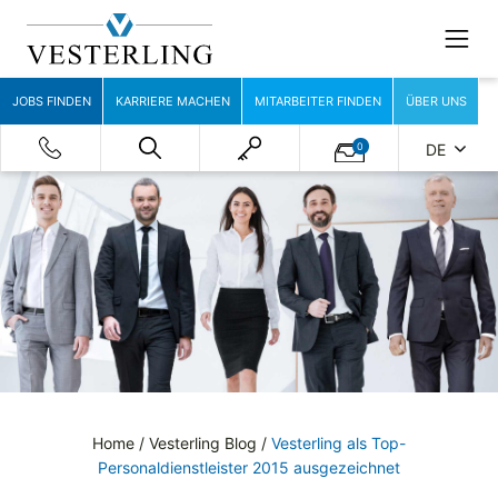
JOBS FINDEN
KARRIERE MACHEN
MITARBEITER FINDEN
ÜBER UNS
0
DE
Home
/
Vesterling Blog
/
Vesterling als Top-
Personaldienstleister 2015 ausgezeichnet