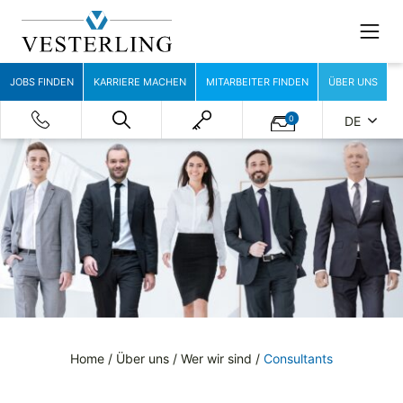
JOBS FINDEN
KARRIERE MACHEN
MITARBEITER FINDEN
ÜBER UNS
0
DE
Home
/
Über uns
/
Wer wir sind
/
Consultants