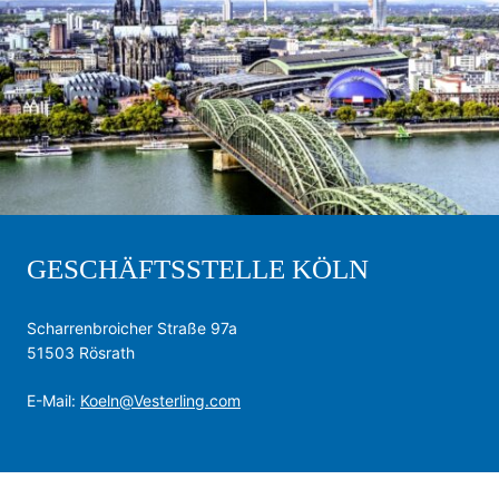
GESCHÄFTSSTELLE KÖLN
Scharrenbroicher Straße 97a
51503 Rösrath
E-Mail:
Koeln@Vesterling.com