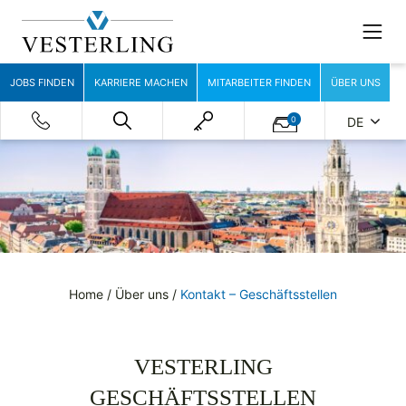
JOBS FINDEN
KARRIERE MACHEN
MITARBEITER FINDEN
ÜBER UNS
0
DE
Home
/
Über uns
/
Kontakt – Geschäftsstellen
VESTERLING
GESCHÄFTSSTELLEN