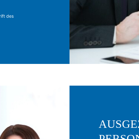
ift des
AUSGE
PERSO