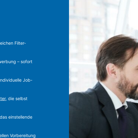
eichen Filter-
werbung – sofort
individuelle Job-
ter
, die selbst
das einstellende
ellen Vorbereitung