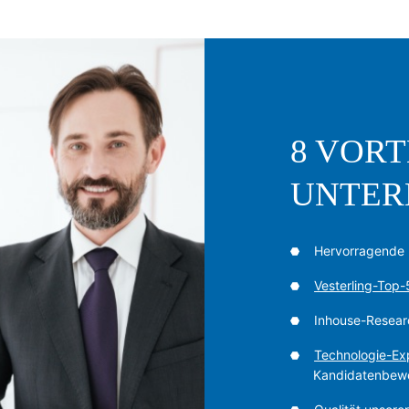
8 VORT
UNTER
Hervorragende 
Vesterling-Top
Inhouse-Resear
Technologie-Exp
Kandidatenbew