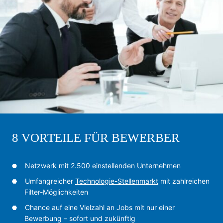
8 VORTEILE FÜR BEWERBER
Netzwerk mit
2.500 einstellenden Unternehmen
Umfangreicher
Technologie-Stellenmarkt
mit zahlreichen
Filter-Möglichkeiten
Chance auf eine Vielzahl an Jobs mit nur einer
Bewerbung – sofort und zukünftig