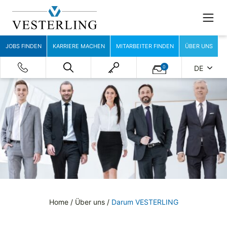
JOBS FINDEN
KARRIERE MACHEN
MITARBEITER FINDEN
ÜBER UNS
0
DE
Home
/
Über uns
/
Darum VESTERLING