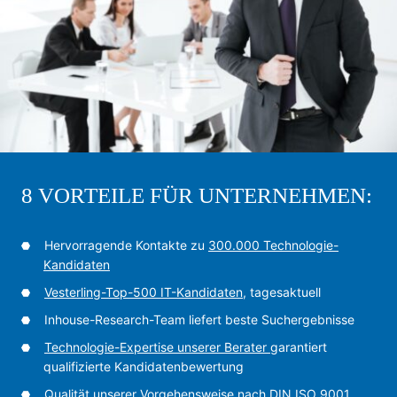
8 VORTEILE FÜR UNTERNEHMEN:
Hervorragende Kontakte zu
300.000 Technologie-
Kandidaten
Vesterling-Top-500 IT-Kandidaten
, tagesaktuell
Inhouse-Research-Team liefert beste Suchergebnisse
Technologie-Expertise unserer Berater
garantiert
qualifizierte Kandidatenbewertung
Qualität unserer Vorgehensweise nach DIN ISO 9001