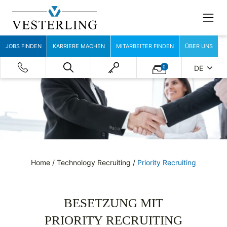
JOBS FINDEN
KARRIERE MACHEN
MITARBEITER FINDEN
ÜBER UNS
0
DE
Home
/
Technology Recruiting
/
Priority Recruiting
BESETZUNG MIT
PRIORITY RECRUITING