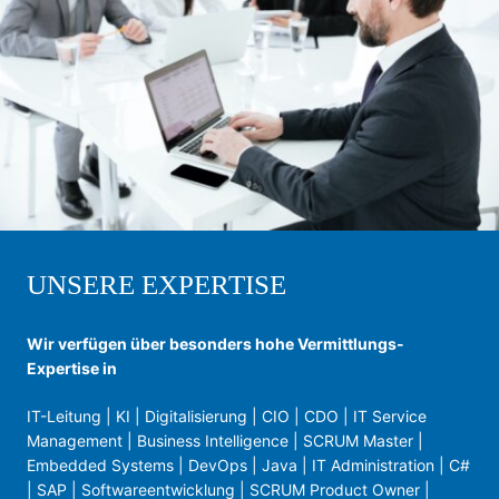
UNSERE EXPERTISE
Wir verfügen über besonders hohe Vermittlungs-
Expertise in
IT-Leitung | KI | Digitalisierung | CIO | CDO | IT Service
Management | Business Intelligence | SCRUM Master |
Embedded Systems | DevOps | Java | IT Administration | C#
| SAP | Softwareentwicklung | SCRUM Product Owner |