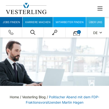
JOBS FINDEN
KARRIERE MACHEN
MITARBEITER FINDEN
ÜBER UNS
0
DE
Home
/
Vesterling Blog
/
Politischer Abend mit dem FDP-
Fraktionsvorsitzenden Martin Hagen