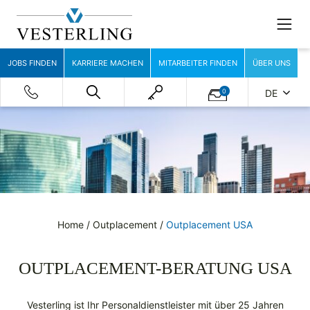
JOBS FINDEN
KARRIERE MACHEN
MITARBEITER FINDEN
ÜBER UNS
0
DE
Home
/
Outplacement
/
Outplacement USA
OUTPLACEMENT-BERATUNG USA
Vesterling ist Ihr Personal­dienst­leister mit über 25 Jahren