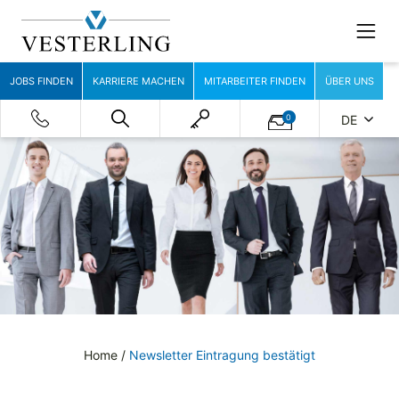
JOBS FINDEN
KARRIERE MACHEN
MITARBEITER FINDEN
ÜBER UNS
0
DE
Home
/
Newsletter Eintragung bestätigt