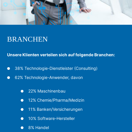
BRANCHEN
Un­se­re Klien­ten ver­tei­len sich auf fol­gen­de Bran­chen:
38% Tech­no­lo­gie-Dienst­leis­ter (Con­sul­ting)
62% Tech­no­lo­gie-An­wen­der, da­von
22% Ma­schi­nen­bau
12% Che­mie/Phar­ma/Me­di­zin
11% Ban­ken/Ver­siche­run­gen
10% Soft­wa­re-Her­stel­ler
8% Han­del