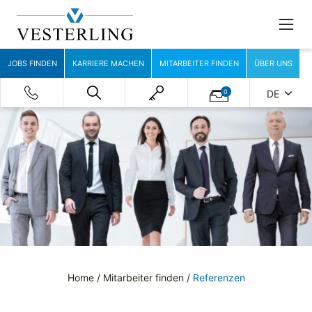
JOBS FINDEN
KARRIERE MACHEN
MITARBEITER FINDEN
ÜBER UNS
0
DE
Home
/
Mitarbeiter finden
/
Referenzen