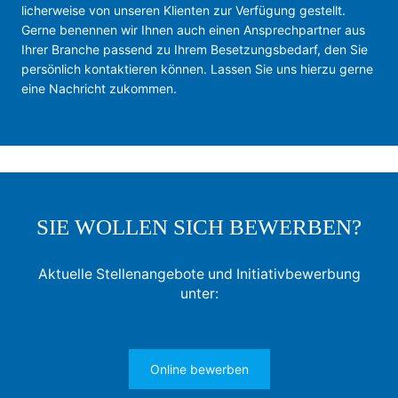
li­cher­wei­se von un­se­ren Kli­en­ten zur Ver­fü­gung ge­stellt.
Gerne be­nen­nen wir Ih­nen auch ei­nen An­sprech­part­ner aus
Ih­rer Bran­che passend zu Ihrem Besetzungsbedarf, den Sie
per­sön­lich kon­tak­tie­ren kön­nen. Lassen Sie uns hierzu gerne
eine Nachricht zukommen.
SIE WOLLEN SICH BEWERBEN?
Aktuelle Stellenangebote und Initiativbewerbung
unter:
Online bewerben