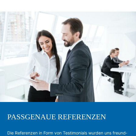
PASSGENAUE REFERENZEN
Die Re­fe­ren­zen in Form von Tes­ti­mo­ni­als wur­den uns freund­