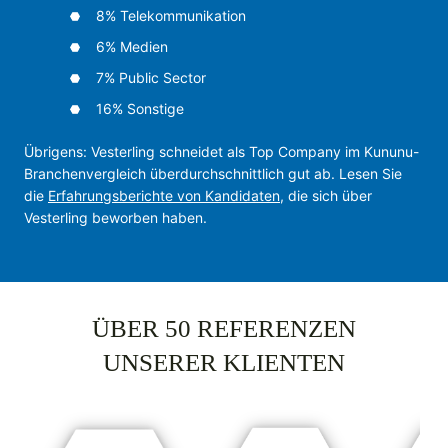
8% Te­le­kom­mu­ni­ka­tion
6% Me­di­en
7% Pub­lic Sec­tor
16% Sons­ti­ge
Übrigens: Vesterling schneidet als Top Company im Kununu-
Branchen­vergleich über­durch­schnittlich gut ab. Lesen Sie
die
Erfahrungs­berichte von Kandidaten
, die sich über
Vesterling beworben haben.
ÜBER 50 REFERENZEN
UNSERER KLIENTEN