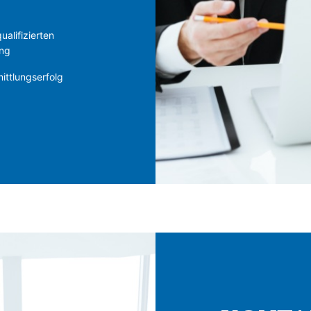
alifizierten
ung
ittlungserfolg