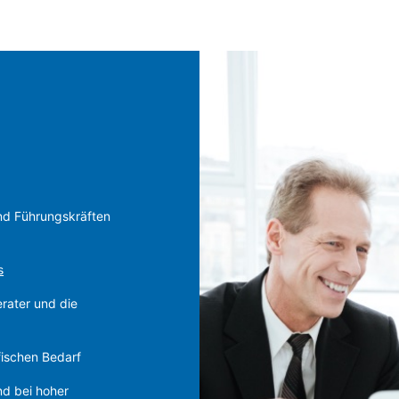
nd Führungskräften
s
rater und die
fischen Bedarf
nd bei hoher