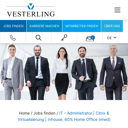
JOBS FINDEN
KARRIERE MACHEN
MITARBEITER FINDEN
ÜBER UNS
DE
0
Home
/
Jobs finden
/
IT – Administrator | Citrix &
Virtualisierung | Inhouse, 60% Home Office (mwd)