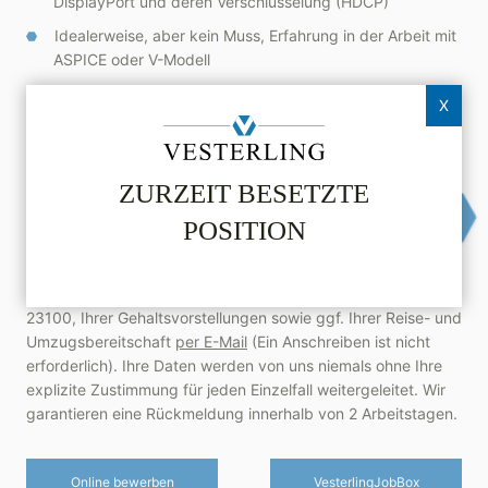
DisplayPort und deren Verschlüsselung (HDCP)
Idealerweise, aber kein Muss, Erfahrung in der Arbeit mit
ASPICE oder V-Modell
Erfahrung in der Arbeit mit Git, CI/CD, agilen
X
Entwicklungsmethoden sowie gängigen Anwendungen
für Requirements-Management und Architektur-
Modellierung
ZURZEIT BESETZTE
Gute Deutsch- und Englischkenntnisse
POSITION
Machen Sie Ihren nächsten Karriereschritt und bewerben Sie
sich gleich hier oder senden Sie uns Ihre vollständigen
Bewerbungsunterlagen mit Angabe der Referenznummer
23100, Ihrer Gehaltsvorstellungen sowie ggf. Ihrer Reise- und
Umzugsbereitschaft
per E-Mail
(Ein Anschreiben ist nicht
erforderlich). Ihre Daten werden von uns niemals ohne Ihre
explizite Zustimmung für jeden Einzelfall weitergeleitet. Wir
garantieren eine Rückmeldung innerhalb von 2 Arbeitstagen.
Online bewerben
Vesterling­JobBox