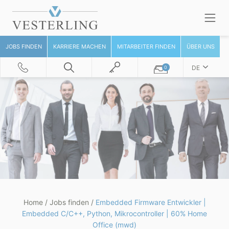
JOBS FINDEN
KARRIERE MACHEN
MITARBEITER FINDEN
ÜBER UNS
DE
0
Home
/
Jobs finden
/
Embedded Firmware Entwickler |
Embedded C/C++, Python, Mikrocontroller | 60% Home
Office (mwd)