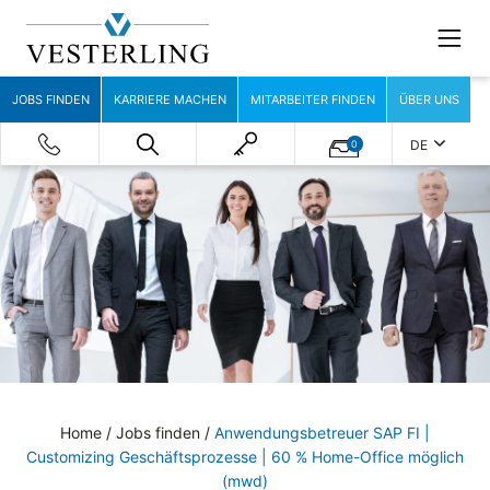
JOBS FINDEN
KARRIERE MACHEN
MITARBEITER FINDEN
ÜBER UNS
DE
0
Home
/
Jobs finden
/
Anwendungsbetreuer SAP FI |
Customizing Geschäftsprozesse | 60 % Home-Office möglich
(mwd)