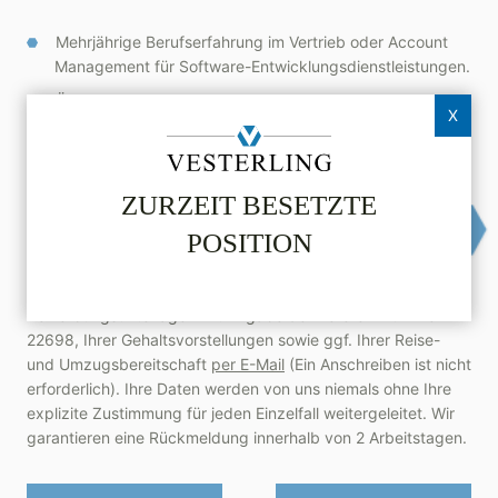
Mehrjährige Berufserfahrung im Vertrieb oder Account
Management für Software-Entwicklungsdienstleistungen.
Überzeugungsstärke, Abschlusssicherheit und
X
Souveränität im Umgang mit Menschen.
Führungsfähigkeit.
Gute Deutsch- und Englischkenntnisse in Wort und
ZURZEIT BESETZTE
Schrift.
POSITION
Machen Sie Ihren nächsten Karriereschritt und bewerben Sie
sich gleich hier oder senden Sie uns Ihre vollständigen
Bewerbungsunterlagen mit Angabe der Referenznummer
22698, Ihrer Gehaltsvorstellungen sowie ggf. Ihrer Reise-
und Umzugsbereitschaft
per E-Mail
(Ein Anschreiben ist nicht
erforderlich). Ihre Daten werden von uns niemals ohne Ihre
explizite Zustimmung für jeden Einzelfall weitergeleitet. Wir
garantieren eine Rückmeldung innerhalb von 2 Arbeitstagen.