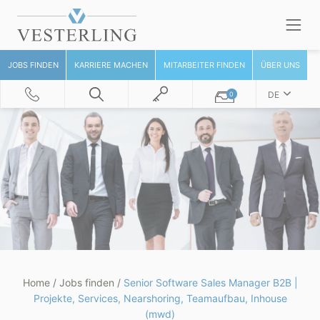
JOBS FINDEN
KARRIERE MACHEN
MITARBEITER FINDEN
ÜBER UNS
DE
0
Home
/
Jobs finden
/
Senior Software Sales Manager B2B |
Projekte, Services, Nearshoring, Teamaufbau, Inhouse
(mwd)