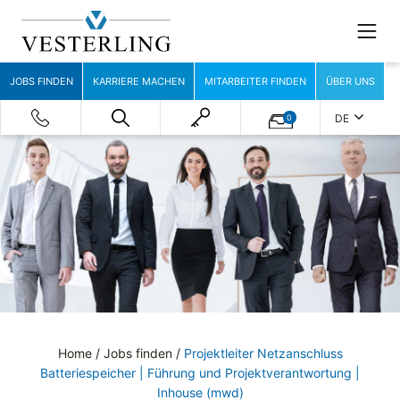
JOBS FINDEN
KARRIERE MACHEN
MITARBEITER FINDEN
ÜBER UNS
DE
0
Home
/
Jobs finden
/
Projektleiter Netzanschluss
Batteriespeicher | Führung und Projektverantwortung |
Inhouse (mwd)