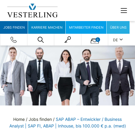
JOBS FINDEN
KARRIERE MACHEN
MITARBEITER FINDEN
ÜBER UNS
DE
0
Home
/
Jobs finden
/
SAP ABAP – Entwickler / Business
Analyst | SAP FI, ABAP | Inhouse, bis 100.000 € p.a. (mwd)