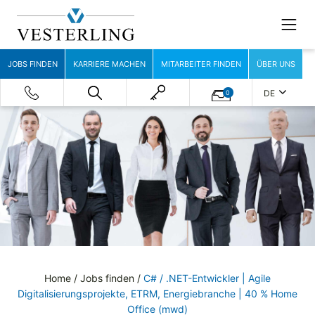
JOBS FINDEN
KARRIERE MACHEN
MITARBEITER FINDEN
ÜBER UNS
DE
0
Home
/
Jobs finden
/
C# / .NET-Entwickler | Agile
Digitalisierungsprojekte, ETRM, Energiebranche | 40 % Home
Office (mwd)