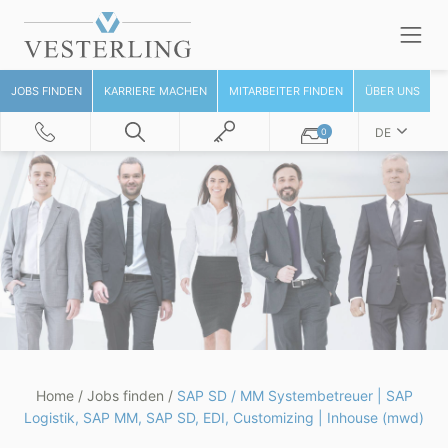
JOBS FINDEN
KARRIERE MACHEN
MITARBEITER FINDEN
ÜBER UNS
DE
0
Home
/
Jobs finden
/
SAP SD / MM Systembetreuer | SAP
Logistik, SAP MM, SAP SD, EDI, Customizing | Inhouse (mwd)