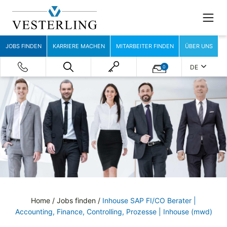
JOBS FINDEN
KARRIERE MACHEN
MITARBEITER FINDEN
ÜBER UNS
DE
0
Home
/
Jobs finden
/
Inhouse SAP FI/CO Berater |
Accounting, Finance, Controlling, Prozesse | Inhouse (mwd)