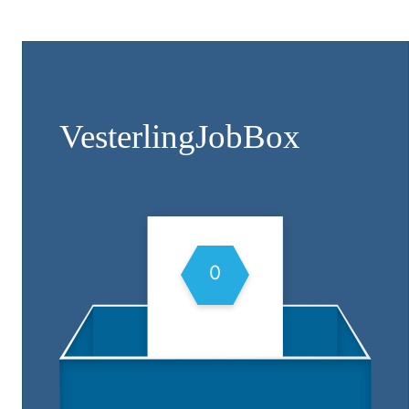
Vesterling­JobBox
0