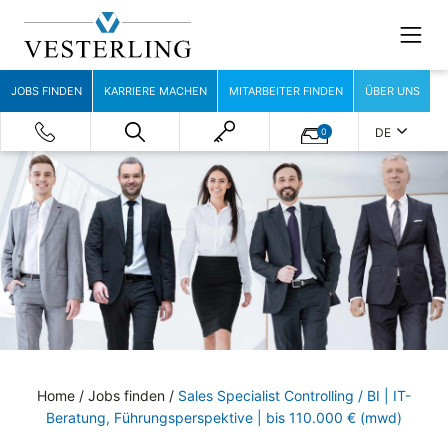
JOBS FINDEN
KARRIERE MACHEN
MITARBEITER FINDEN
ÜBER UNS
DE
0
Home
/
Jobs finden
/
Sales Specialist Controlling / BI | IT-
Beratung, Führungsperspektive | bis 110.000 € (mwd)