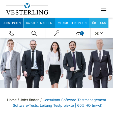
JOBS FINDEN
KARRIERE MACHEN
MITARBEITER FINDEN
ÜBER UNS
DE
0
Home
/
Jobs finden
/
Consultant Software-Testmanagement
| Software-Tests, Leitung Testprojekte | 60% HO (mwd)