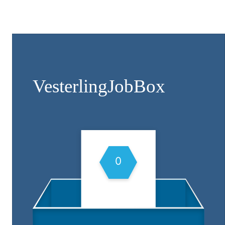
Vesterling­JobBox
0