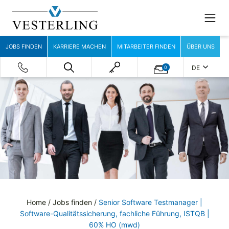
JOBS FINDEN
KARRIERE MACHEN
MITARBEITER FINDEN
ÜBER UNS
DE
0
Home
/
Jobs finden
/
Senior Software Testmanager |
Software-Qualitätssicherung, fachliche Führung, ISTQB |
60% HO (mwd)