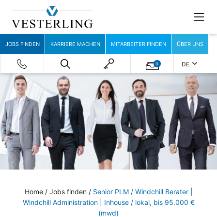
JOBS FINDEN
KARRIERE MACHEN
MITARBEITER FINDEN
ÜBER UNS
DE
0
Home
/
Jobs finden
/
Senior PLM / Windchill Berater |
Windchill Administration | Inhouse / lokal, bis 95.000 €
(mwd)