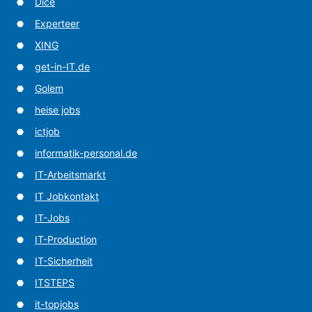
Dice
Experteer
XING
get-in-IT.de
Golem
heise jobs
ictjob
informatik-personal.de
IT-Arbeitsmarkt
IT Jobkontakt
IT-Jobs
IT-Production
IT-Sicherheit
ITSTEPS
it-topjobs